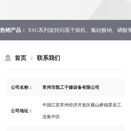
热销产品：
XSG系列旋转闪蒸干燥机、氟硅酸钠、磷酸
首页
联系我们
/
公司名称：
常州市凯工干燥设备有限公司
中国江苏常州经济开发区横山桥镇星辰工
公司地址：
业集中区